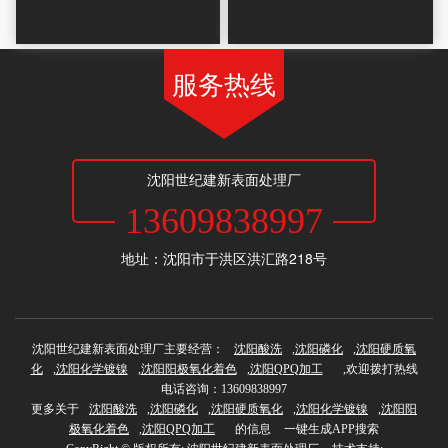
服务热线
沈阳世纪建新表面处理厂
13609838997
地址：沈阳市于洪区洪汇路218号
沈阳世纪建新表面处理厂主要经营：
沈阳酸洗
,
沈阳磷化
,
沈阳硬质氧
化
,
沈阳化学镀镍
,
沈阳阳极氧化着色
,
沈阳QPQ加工
,欢迎拨打热线
电话咨询：13609838997
更多关于
沈阳酸洗
,
沈阳磷化
,
沈阳硬质氧化
,
沈阳化学镀镍
,
沈阳阳
极氧化着色
,
沈阳QPQ加工
的信息
一键生成APP搜索