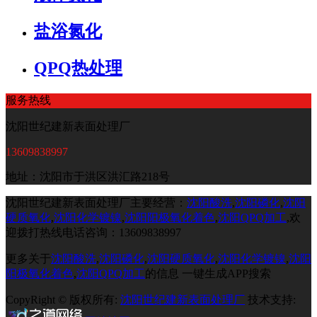
盐浴氮化
QPQ热处理
服务热线
沈阳世纪建新表面处理厂
13609838997
地址：沈阳市于洪区洪汇路218号
沈阳世纪建新表面处理厂主要经营：
沈阳酸洗
,
沈阳磷化
,
沈阳
硬质氧化
,
沈阳化学镀镍
,
沈阳阳极氧化着色
,
沈阳QPQ加工
,欢
迎拨打热线电话咨询：13609838997
更多关于
沈阳酸洗
,
沈阳磷化
,
沈阳硬质氧化
,
沈阳化学镀镍
,
沈阳
阳极氧化着色
,
沈阳QPQ加工
的信息
一键生成APP搜索
CopyRight © 版权所有:
沈阳世纪建新表面处理厂
技术支持: