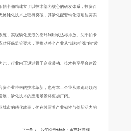
阳帕卡濑精建立了以技术部为核心的研发体系，投资百
无铬钝化技术上取得突破，其磷化配套钝化液耐盐雾实
系统，实现磷化废液的循环利用或达标排放。沈阳帕卡
对环保监管要求，更推动整个产业从"规模扩张"向"质
为此，行业内正通过骨干企业带动、技术共享平台建设
合资企业带来的技术革新，也有本土企业从跟跑到领跑
发展，磷化技术的应用场景将更加广阔。
业城市的磷化故事，仍在续写着产业韧性与创新活力的
下一条 ：
沈阳化学镀镍：表面处理领...