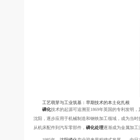
工艺萌芽与工业筑基：早期技术的本土化扎根
磷化
技术的起源可追溯至1869年英国的专利发明
沈阳，逐步应用于机械制造和钢铁加工领域，成为当时
从机床配件到汽车零部件，
磷化处理
逐渐成为金属加工
1985年，
沈阳磷化
产业迎来里程碑式发展——由日