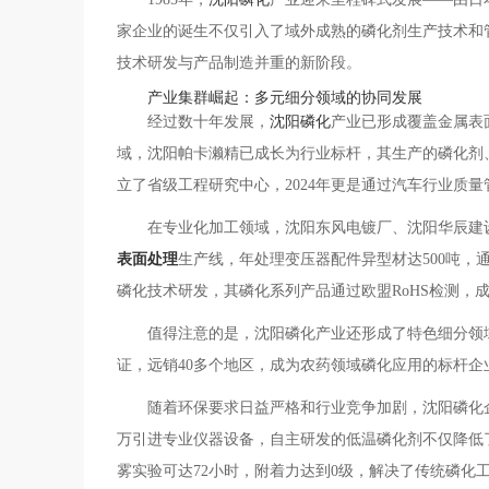
家企业的诞生不仅引入了域外成熟的磷化剂生产技术和
技术研发与产品制造并重的新阶段。
产业集群崛起：多元细分领域的协同发展
经过数十年发展，
沈阳磷化
产业已形成覆盖金属表
域，沈阳帕卡濑精已成长为行业标杆，其生产的磷化剂、
立了省级工程研究中心，2024年更是通过汽车行业质
在专业化加工领域，沈阳东风电镀厂、沈阳华辰建
表面处理
生产线，年处理变压器配件异型材达500吨
磷化技术研发，其磷化系列产品通过欧盟RoHS检测，
值得注意的是，沈阳磷化产业还形成了特色细分领
证，远销40多个地区，成为农药领域磷化应用的标杆
随着环保要求日益严格和行业竞争加剧，
沈阳磷化
万引进专业仪器设备，自主研发的低温磷化剂不仅降低
雾实验可达72小时，附着力达到0级，解决了传统磷化