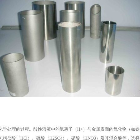
学处理的过程。酸性溶液中的氢离子（H+）与金属表面的氧化物（如铁锈
括盐酸（HCl）、硫酸（H2SO4）、硝酸（HNO3）及其混合酸等，